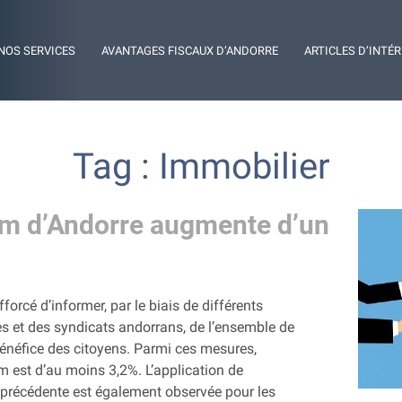
NOS SERVICES
AVANTAGES FISCAUX D’ANDORRE
ARTICLES D’INTÉ
Tag : Immobilier
um d’Andorre augmente d’un
orcé d’informer, par le biais de différents
es et des syndicats andorrans, de l’ensemble de
néfice des citoyens. Parmi ces mesures,
 est d’au moins 3,2%. L’application de
e précédente est également observée pour les