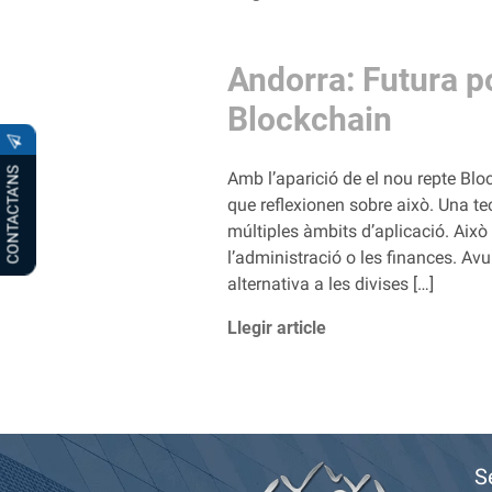
Andorra: Futura p
Blockchain
CONTACTA’NS
Amb l’aparició de el nou repte Blo
que reflexionen sobre això. Una te
múltiples àmbits d’aplicació. Això 
l’administració o les finances. Av
alternativa a les divises […]
Llegir article
S