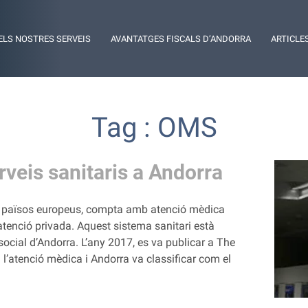
ELS NOSTRES SERVEIS
AVANTATGES FISCALS D’ANDORRA
ARTICLE
Tag : OMS
rveis sanitaris a Andorra
ls països europeus, compta amb atenció mèdica
atenció privada. Aquest sistema sanitari està
social d’Andorra. L’any 2017, es va publicar a The
a l’atenció mèdica i Andorra va classificar com el