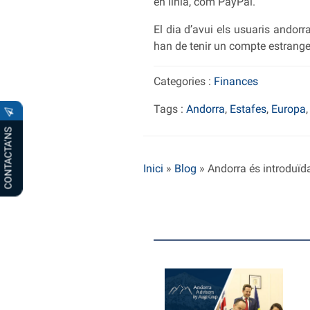
en línia, com PayPal.
El dia d’avui els usuaris andor
han de tenir un compte estrange
Categories :
Finances
Tags :
Andorra
,
Estafes
,
Europa
CONTACTA’NS
Inici
»
Blog
»
Andorra és introduïd