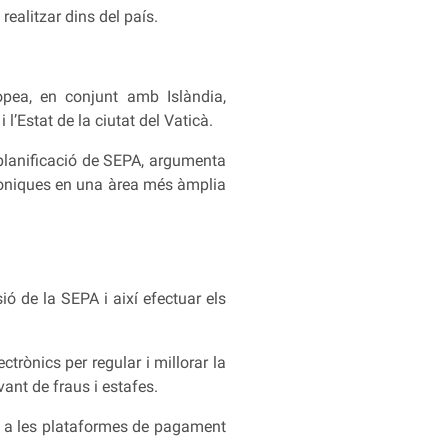
ealitzar dins del país.
opea, en conjunt amb Islàndia,
l’Estat de la ciutat del Vaticà.
 planificació de SEPA, argumenta
tròniques en una àrea més àmplia
ió de la SEPA i així efectuar els
trònics per regular i millorar la
vant de fraus i estafes.
a a les plataformes de pagament