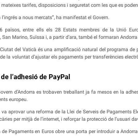
 mateixes tarifes, disposicions i seguretat com les que es poden r
 l’ingrés a nous mercats”, ha manifestat el Govern.
6 països, entre ells els 28 Estats membres de la Unió Eur
an Marino, Suïssa i, a partir d’ara, també el formaran Andorra i 
a Ciutat del Vaticà és una amplificació natural del programa de
 de la voluntat d’ajustar els pagaments per transferències elec
 de l’adhesió de PayPal
Govern d’Andorra es trobaven treballant ja fa mesos en la adhes
ents europeu.
 va aprovar una reforma de la Llei de Serveis de Pagaments Elec
ries per mitjà de l’internet, i reforçar la protecció de l’usuari da
a de Pagaments en Euros obre una porta per introduir a Andorr