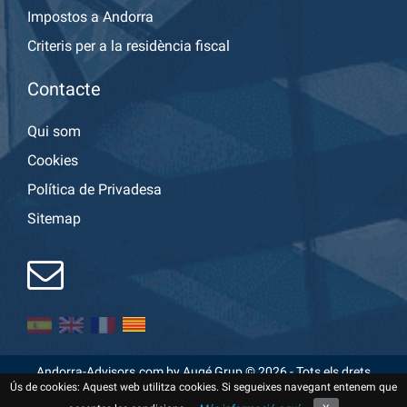
Impostos a Andorra
Criteris per a la residència fiscal
Contacte
Qui som
Cookies
Política de Privadesa
Sitemap
Andorra-Advisors.com by Augé Grup © 2026 - Tots els drets
Ús de cookies: Aquest web utilitza cookies. Si segueixes navegant entenem que
reservats